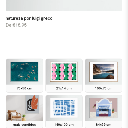
natureza por luigi greco
De €18,95
70x50 cm
21x14 cm
100x70 cm
mais vendidos
140x100 cm
84x59 cm