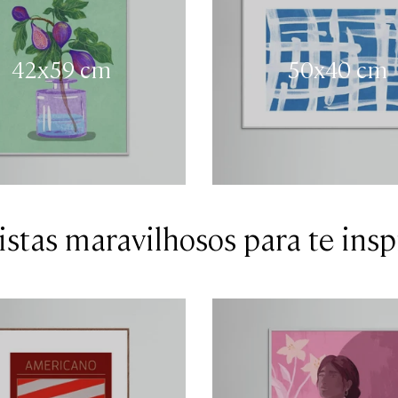
42x59 cm
50x40 cm
istas maravilhosos para te insp