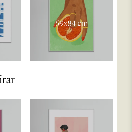
59x84 cm
irar