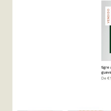
VENDIDO
tigre
guav
De €