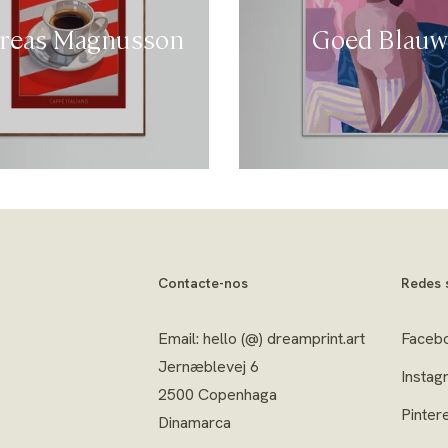
reas Magnusson
Goed Blauw
Contacte-nos
Redes 
Email: hello (@) dreamprint.art
Faceb
Jernæblevej 6
Instag
2500 Copenhaga
Pinter
Dinamarca