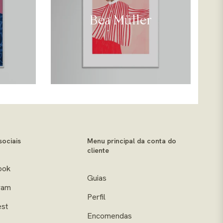
Bea Müller
sociais
Menu principal da conta do
cliente
ook
Guias
ram
Perfil
est
Encomendas