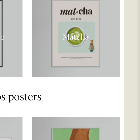
co
Matcha
s posters