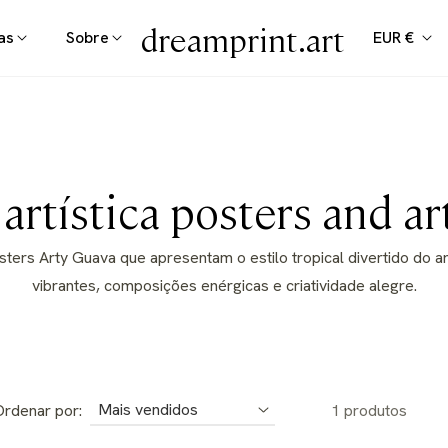
dreamprint.art
as
Sobre
EUR €
o:
artística posters and ar
ters Arty Guava que apresentam o estilo tropical divertido do ar
vibrantes, composições enérgicas e criatividade alegre.
rdenar por:
1 produtos