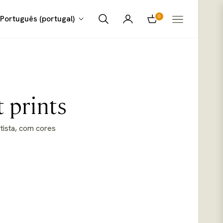
0
Português (portugal)
Carrinho
t prints
tista, com cores