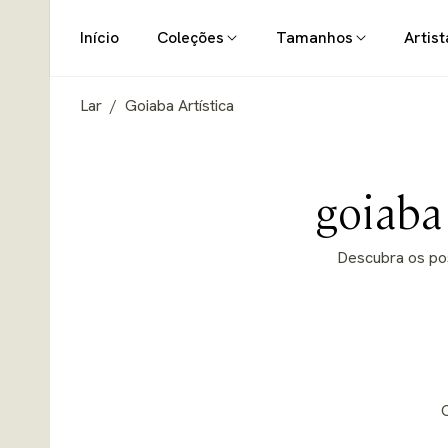
Início
Coleções
Tamanhos
Artist
Lar
/
Goiaba Artística
Coleçã
goiaba 
Descubra os pos
O