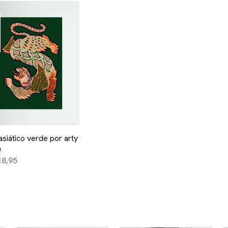
 asiático verde por arty
a
18,95