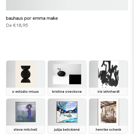
bauhaus por emma make
De €18,95
o estúdio miuus
kristina oveckova
iris lehnhardt
steve mitchell
julija belickienė
henrike schenk