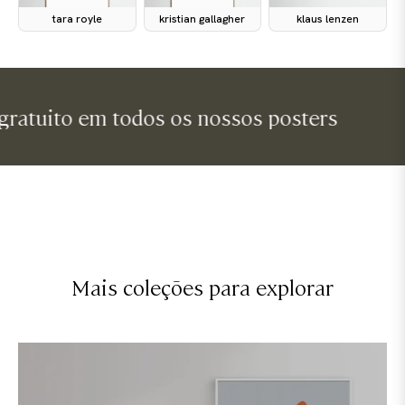
tara royle
kristian gallagher
klaus lenzen
to em todos os nossos posters
env
Mais coleções para explorar