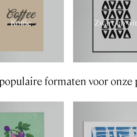
Koffie
Zwart en wi
populaire formaten voor onze 