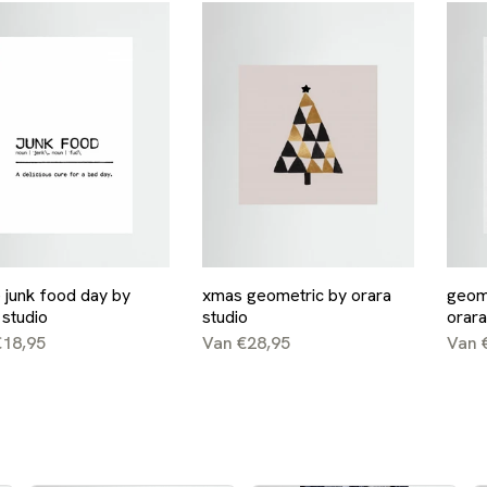
 junk food day by
xmas geometric by orara
geome
 studio
studio
orara
€18,95
Van €28,95
Van 