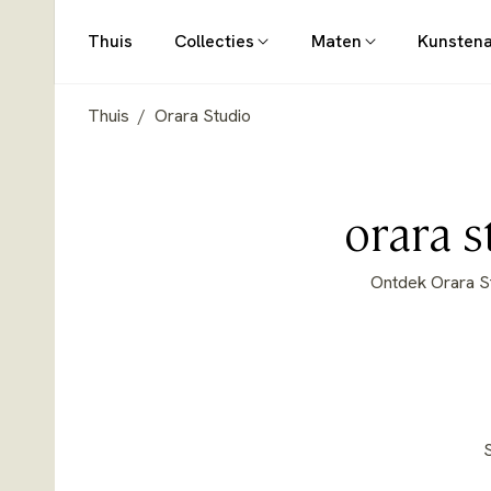
Thuis
Collecties
Maten
Kunsten
Thuis
/
Orara Studio
Collect
orara 
Ontdek Orara St
S