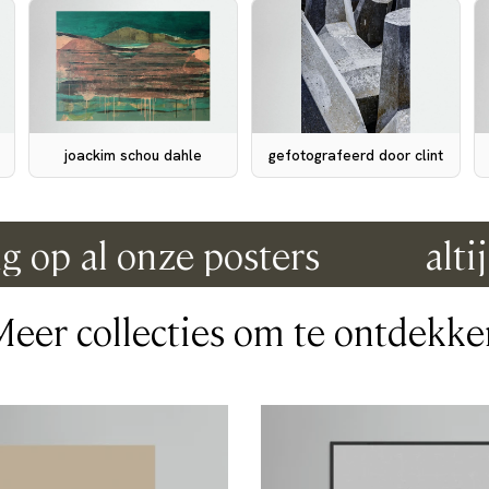
joackim schou dahle
gefotografeerd door clint
p al onze posters
altijd g
Meer collecties om te ontdekke