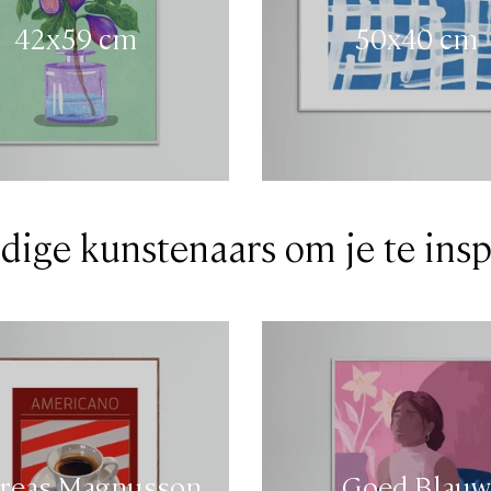
42x59 cm
50x40 cm
dige kunstenaars om je te insp
reas Magnusson
Goed Blauw