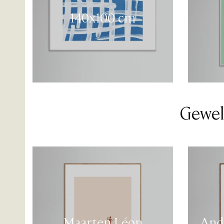
140x100 cm
Gewel
Maarten Léon
And