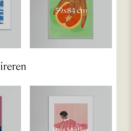
59x84 cm
ireren
Bea Müller