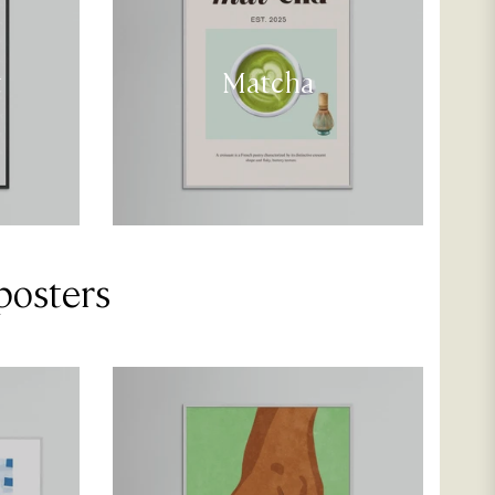
t
Matcha
posters