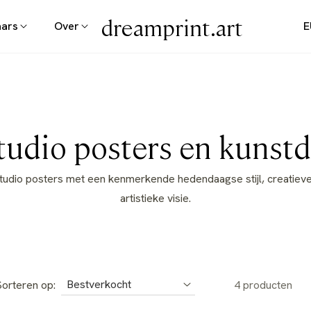
dreamprint.art
aars
Over
E
ie:
studio posters en kunst
udio posters met een kenmerkende hedendaagse stijl, creatiev
artistieke visie.
orteren op:
4 producten