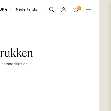
0
UR €
Nederlands
Winkelwagen
drukken
e composities en