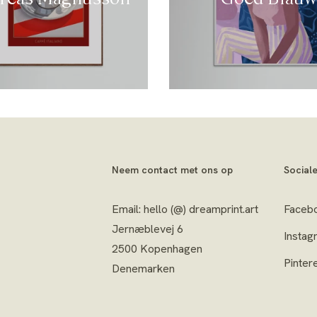
Neem contact met ons op
Social
Email: hello (@) dreamprint.art
Faceb
Jernæblevej 6
Instag
2500 Kopenhagen
Pinter
Denemarken