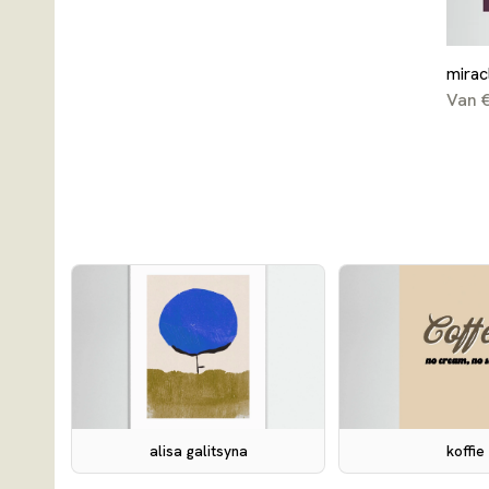
miracl
Van 
alisa galitsyna
koffie