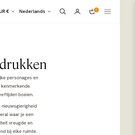
0
UR €
Nederlands
Winkelwagen
stdrukken
rijke personages en
de kenmerkende
eeftijden boeien.
e nieuwsgierigheid
eral waar je een
teit vreugde en
d bij elke ruimte.