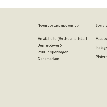
Neem contact met ons op
Social
Email: hello (@) dreamprint.art
Faceb
Jernæblevej 6
Instag
2500 Kopenhagen
Pinter
Denemarken