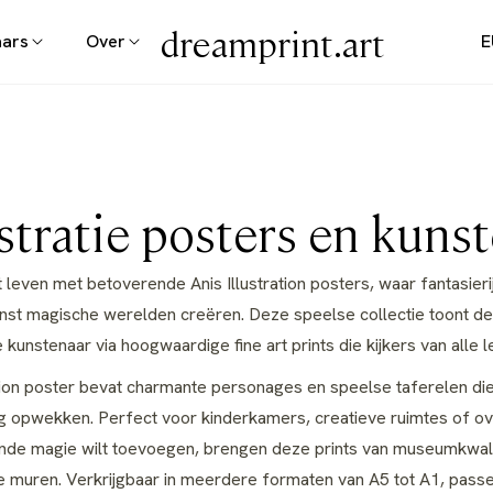
dreamprint.art
aars
Over
E
e:
ustratie posters en kun
 leven met betoverende Anis Illustration posters, waar fantasie
nst magische werelden creëren. Deze speelse collectie toont 
de kunstenaar via hoogwaardige fine art prints die kijkers van alle l
ation poster bevat charmante personages en speelse taferelen di
 opwekken. Perfect voor kinderkamers, creatieve ruimtes of ov
ende magie wilt toevoegen, brengen deze prints van museumkwali
e muren. Verkrijgbaar in meerdere formaten van A5 tot A1, passen