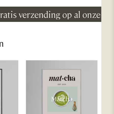
is verzending op al onze posters
n
t
Matcha