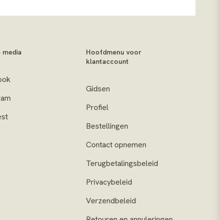
e media
Hoofdmenu voor
klantaccount
ook
Gidsen
ram
Profiel
est
Bestellingen
Contact opnemen
Terugbetalingsbeleid
Privacybeleid
Verzendbeleid
Retouren en annuleringen