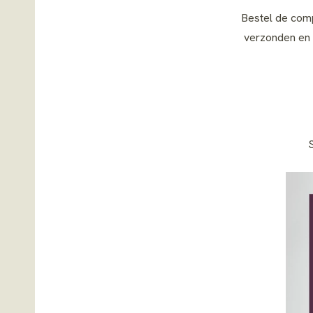
Bestel de comp
verzonden en z
S