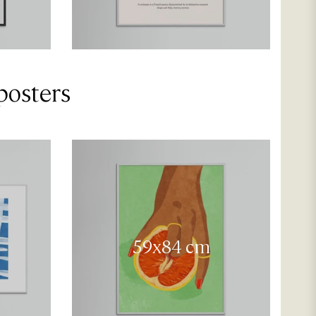
posters
59x84 cm