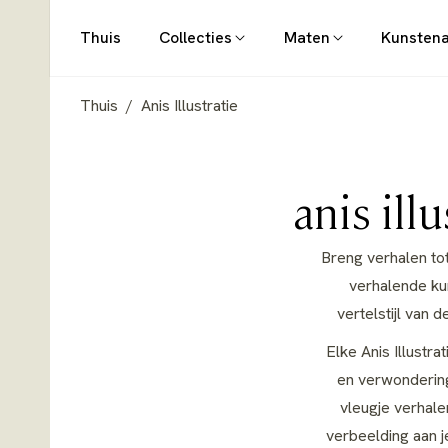
Thuis
Collecties
Maten
Kunsten
Thuis
/
Anis Illustratie
Collecti
anis ill
Breng verhalen tot
verhalende ku
vertelstijl van 
Elke Anis Illustr
en verwondering
vleugje verhal
verbeelding aan j