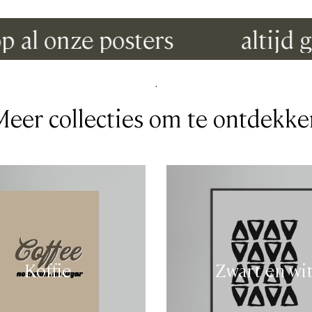
 onze posters
altijd grat
.
Meer collecties om te ontdekke
Koffie
Zwart en wi