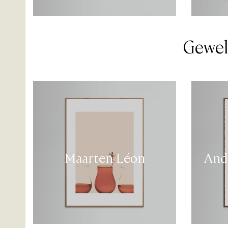
Gewel
Maarten Léon
And