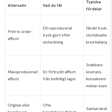
Typiska
Alternativ
Vad du får
fördelar
Ett nyproducerat
Färskt tryck, fl
Print to order-
tryck gjort efter
storleksalterna
affisch
utcheckning
bred katalog
Snabbare
Massproducerad
En förtryckt affisch
leverans,
affisch
från befintligt lager
konsekvent
mellan exempl
Original eller
Ofta
Samlarvärde,