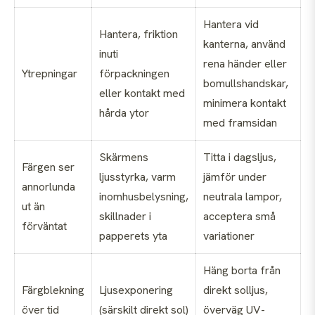
Hantera vid
Hantera, friktion
kanterna, använd
inuti
rena händer eller
Ytrepningar
förpackningen
bomullshandskar,
eller kontakt med
minimera kontakt
hårda ytor
med framsidan
Skärmens
Titta i dagsljus,
Färgen ser
ljusstyrka, varm
jämför under
annorlunda
inomhusbelysning,
neutrala lampor,
ut än
skillnader i
acceptera små
förväntat
papperets yta
variationer
Häng borta från
Färgblekning
Ljusexponering
direkt solljus,
över tid
(särskilt direkt sol)
överväg UV-