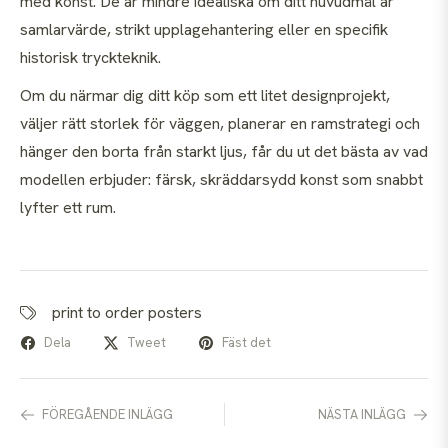
med konst. De är mindre idealiska om ditt huvudmål är
samlarvärde, strikt upplagehantering eller en specifik
historisk tryckteknik.
Om du närmar dig ditt köp som ett litet designprojekt,
väljer rätt storlek för väggen, planerar en ramstrategi och
hänger den borta från starkt ljus, får du ut det bästa av vad
modellen erbjuder: färsk, skräddarsydd konst som snabbt
lyfter ett rum.
print to order posters
Dela
Tweet
Fäst det
FÖREGÅENDE INLÄGG
NÄSTA INLÄGG