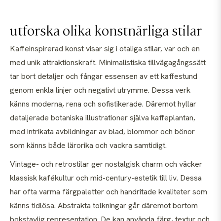
utforska olika konstnärliga stilar
Kaffeinspirerad konst visar sig i otaliga stilar, var och en
med unik attraktionskraft. Minimalistiska tillvägagångssätt
tar bort detaljer och fångar essensen av ett kaffestund
genom enkla linjer och negativt utrymme. Dessa verk
känns moderna, rena och sofistikerade. Däremot hyllar
detaljerade botaniska illustrationer själva kaffeplantan,
med intrikata avbildningar av blad, blommor och bönor
som känns både lärorika och vackra samtidigt.
Vintage- och retrostilar ger nostalgisk charm och väcker
klassisk kafékultur och mid-century-estetik till liv. Dessa
har ofta varma färgpaletter och handritade kvaliteter som
känns tidlösa. Abstrakta tolkningar går däremot bortom
bokstavlig representation. De kan använda färg, textur och