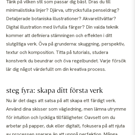
Tänk på vilken stil som passar dig bäst. Dras du till
minimalistiska linjer? Djärva, uttrycksfulla penseldrag?
Detaljerade botaniska illustrationer? Akvarelltvättar?
Digital illustration med livfulla färger? Din valda teknik
kommer att definiera stämningen och effekten i ditt
slutgiltiga verk. Öva på grunderna: skuggning, perspektiv,
textur och komposition. Titta på tutorials, studera
konstverk du beundrar och öva regelbundet. Varje försök
lär dig något värdefullt om din kreativa process.
steg fyra: skapa ditt första verk
Nu är det dags att satsa på att skapa ett färdigt verk.
Använd dina skisser som vägledning, men lämna utrymme
för intuition och lyckliga tillfälligheter. Oavsett om du
arbetar på papper, duk eller digitalt, fokusera på att njuta
av processen snarare än att uppnå perfektion. Många