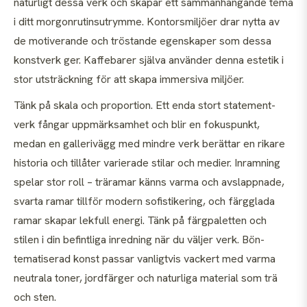
naturligt dessa verk och skapar ett sammanhängande tema
i ditt morgonrutinsutrymme. Kontorsmiljöer drar nytta av
de motiverande och tröstande egenskaper som dessa
konstverk ger. Kaffebarer själva använder denna estetik i
stor utsträckning för att skapa immersiva miljöer.
Tänk på skala och proportion. Ett enda stort statement-
verk fångar uppmärksamhet och blir en fokuspunkt,
medan en gallerivägg med mindre verk berättar en rikare
historia och tillåter varierade stilar och medier. Inramning
spelar stor roll – träramar känns varma och avslappnade,
svarta ramar tillför modern sofistikering, och färgglada
ramar skapar lekfull energi. Tänk på färgpaletten och
stilen i din befintliga inredning när du väljer verk. Bön-
tematiserad konst passar vanligtvis vackert med varma
neutrala toner, jordfärger och naturliga material som trä
och sten.