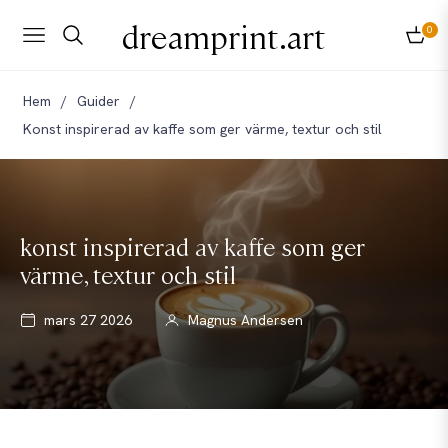
dreamprint.art
0
Navigation
Kund
Hem
/
Guider
/
Konst inspirerad av kaffe som ger värme, textur och stil
konst inspirerad av kaffe som ger
värme, textur och stil
mars 27 2026
Magnus Andersen