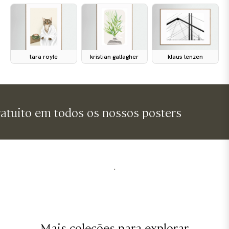
tara royle
kristian gallagher
klaus lenzen
o em todos os nossos posters
envio
.
Mais coleções para explorar