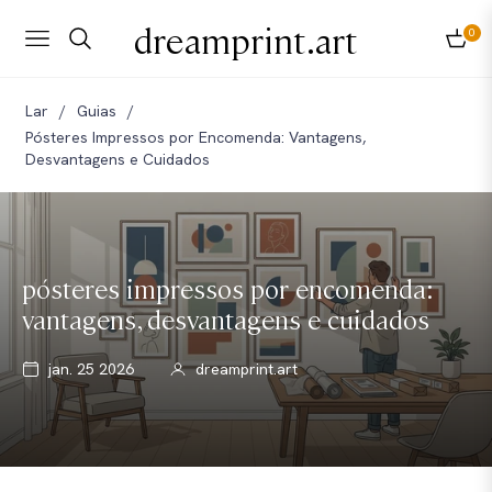
dreamprint.art
0
Navigation
Carri
Lar
/
Guias
/
Pósteres Impressos por Encomenda: Vantagens,
Desvantagens e Cuidados
pósteres impressos por encomenda:
vantagens, desvantagens e cuidados
jan. 25 2026
dreamprint.art