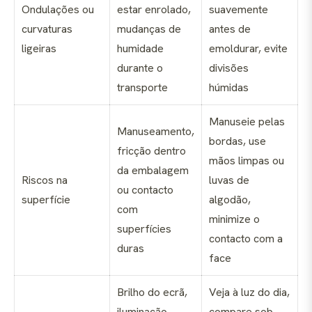
Ondulações ou
estar enrolado,
suavemente
curvaturas
mudanças de
antes de
ligeiras
humidade
emoldurar, evite
durante o
divisões
transporte
húmidas
Manuseie pelas
Manuseamento,
bordas, use
fricção dentro
mãos limpas ou
da embalagem
Riscos na
luvas de
ou contacto
superfície
algodão,
com
minimize o
superfícies
contacto com a
duras
face
Brilho do ecrã,
Veja à luz do dia,
iluminação
compare sob