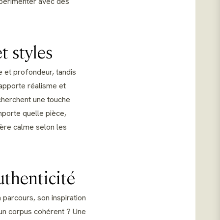
expérimenter avec des
t styles
e et profondeur, tandis
 apporte réalisme et
recherchent une touche
mporte quelle pièce,
ère calme selon les
authenticité
 parcours, son inspiration
s un corpus cohérent ? Une