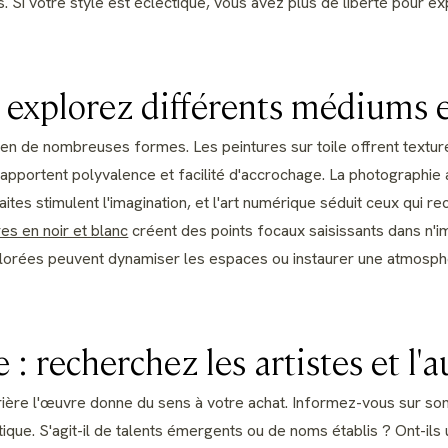
. Si votre style est éclectique, vous avez plus de liberté pour 
: explorez différents médiums e
en de nombreuses formes. Les peintures sur toile offrent textur
apportent polyvalence et facilité d'accrochage. La photographie
aites stimulent l'imagination, et l'art numérique séduit ceux qui 
s en noir et blanc
créent des points focaux saisissants dans n'i
lorées peuvent dynamiser les espaces ou instaurer une atmosph
 : recherchez les artistes et l'
ière l'œuvre donne du sens à votre achat. Informez-vous sur son
ique. S'agit-il de talents émergents ou de noms établis ? Ont-il