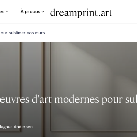
dreamprint.art
tes
À propos
pour sublimer vos murs
'œuvres d'art modernes pour su
agnus Andersen