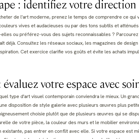
pe : identifiez votre direction
eter de l'art moderne, prenez le temps de comprendre ce qui v
couleurs vives et audacieuses ou par des tons subtils et atténué
nt-elles ou préférez-vous des sujets reconnaissables ? Parcourez
ît déjà. Consultez les réseaux sociaux, les magazines de design e
spiration. Cet exercice clarifie vos goûts et évite les achats imp
: évaluez votre espace avec soi
el type d'art visuel contemporain conviendra le mieux. Un grand 
ne disposition de style galerie avec plusieurs œuvres plus petit
oigneusement choisie plutôt que de plusieurs œuvres qui se disput
relle de votre pièce, la couleur des murs et le mobilier environna
 existante, pas entrer en conflit avec elle. Si votre espace est m