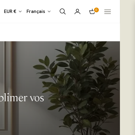
0
EUR €
Français
Panier
blimer vos