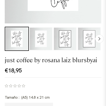
just coffee by rosana laiz blursbyai
€18,95
Precio
habitual
Tamaño :
(A5) 14.8 x 21 cm