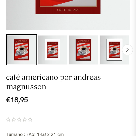
café americano por andreas
magnusson
€18,95
Precio
habitual
Tamaño :
(A5) 14.8 x 21 cm